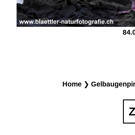
84.
Home
❯
Gelbaugenpin
Z